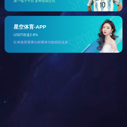
MCYT-CZ-4T全自动液体灌装
机组
MCYT-CZ-2T全自动液体灌装
机组