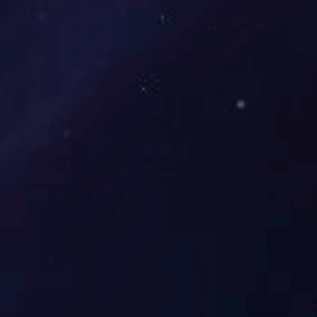
MC-ZX-12T液体灌装机组
MC-ZX-8T液体灌装机组