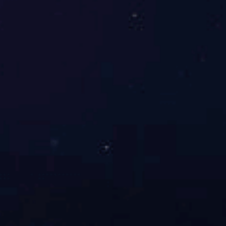
MC-ZX-6T液体灌装机组
猜你想搜
液体灌装机
大桶灌装机
25L液体灌装机
设备介绍