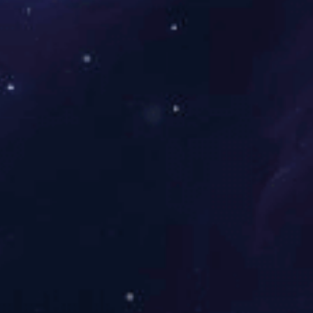
电子包装秤采用毛重式的称重计量方式，集装袋悬
主要包括：1) 给料装置；2) 称重平台；3) 升降机构
给料装置：
采用双螺旋给料结构，依靠物料自重给料。它通过变
防止残余物料跌落而影响系统的包装精度以及物料
称重平台：
称重平台采用综合精度高、长期稳定性好和耐冲击的
不产生任何其它方向的分力，使其具有良好的机械
升降机构：
固定在称重平台上。具体包括气缸降机构、四只导
时，将重袋下降至地面或地面的托盘上，亦即将料
挂-脱袋/夹袋装置：
挂-脱袋/夹袋装置固定在升降机构的气缸底部并施力