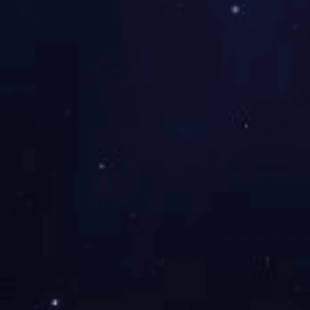
动方式夹紧袋口，重袋落袋时自动松解袋口、吊带
特点：采用碳钢结构，具有足够的强度及刚度，用以
设备参数：
名称：碳钢吨袋包装机
规格型号：MCJBP-1000CS
包装精度：±0.1%-±0.3%；
包装速度：5-6包/小时；（与称重重量、物料特性
包装重量：400-600KG；
功率：2.45KW；
电源：AC380V50Hz；