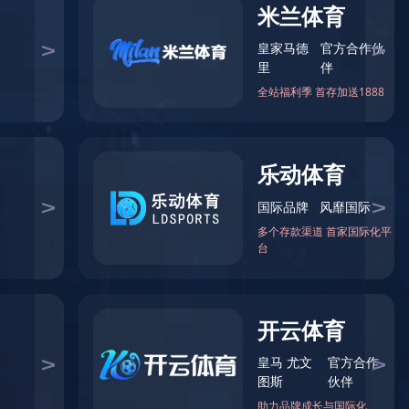
产企业稳定生产，提高产能。
6
0
线：13902302342