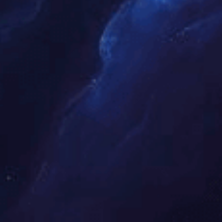
装机
粉末吨袋包装机
吨袋包装机生产线