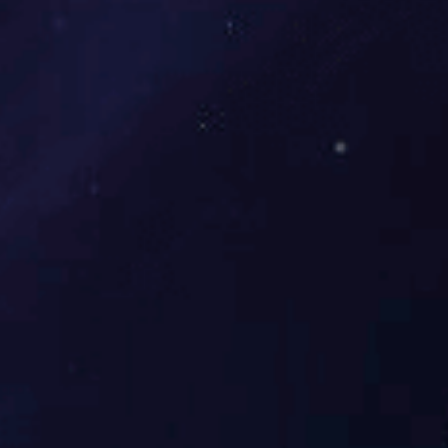
挂在称重平台上，可对集装袋进行快速的物料充填。
；4) 挂-脱袋/夹袋装置；5) 充气/回风除管路；6) 钢结构框架；
频调速给料流量的设定，易于控制并可独立进行调整。单弧形给料门出口
跌落后对环境的污染。专业设计的气动拨叉机构能有效防止粉料料在给料
称重传感器，辅以专用传力连接机构，具有过载、限位等多重功能，有效
自动复位性能。
向机构等。根据实际充填状况，可将称量中的料袋在某个时点上下升降数
袋的上部悬挂状态转变为袋底的托起状态，从而便于自动松开袋口、吊带
于称重平台上。整个挂-脱袋/夹袋装置可适应公称容积为1200～1400