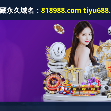
站
产品中心
技术支持
客户案例
机组
>
吨袋包装机组
MCJBP-1000
迈驰是一家专业生产粉末、颗
料特性定制一对一方案，吨袋