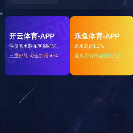
相关推荐
硅碳负极材料包装机