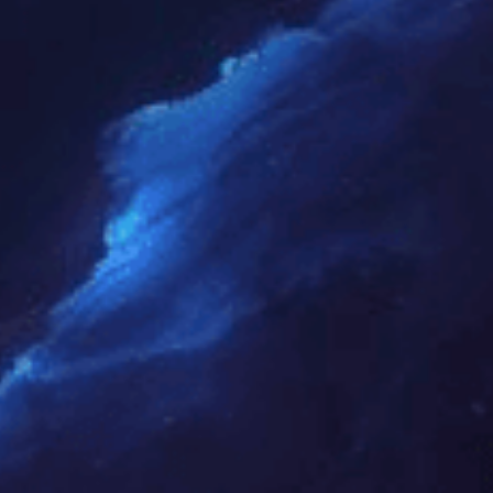
南方区域
北方区域