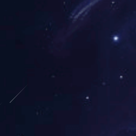
吨袋包装机组
MCJBP-1000CS碳钢吨袋包装
机组