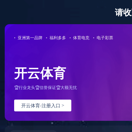
开云体育
全部分类
开云体育-开云体育(中国)官方网
您当前的位置：
开云体育-开云体育(中国)官方网站
>
吨袋包装