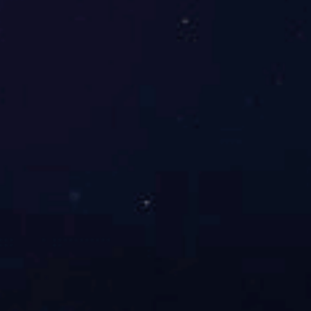
自动脱钩等功能。
固定整个包装秤的称重平台。跟物料接触部分为316L材质。
有直接关系）