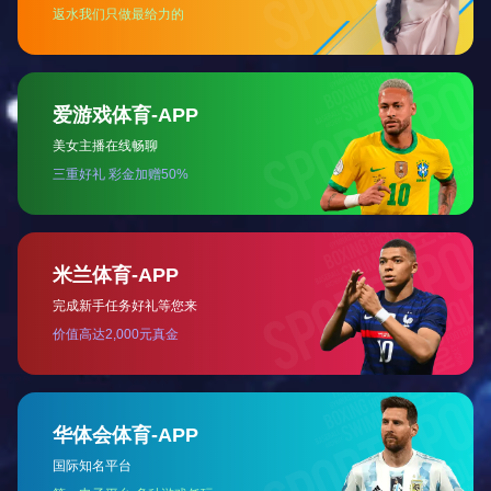
全自动白炭黑包装机
大袋种子包装机