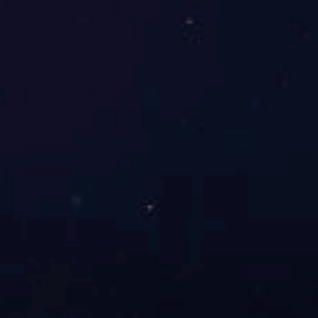
MCDZC-25K半自动5-25kg颗
粒
猜你想搜
纸桶装原料包装机
兽药原料粉包装机设备
设备介绍
可包装：