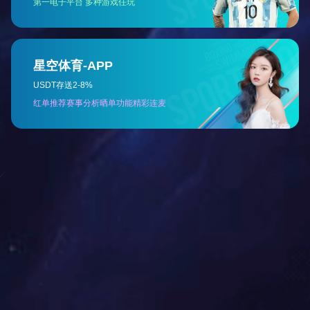
包装自动化生产线
定量粉剂包装机