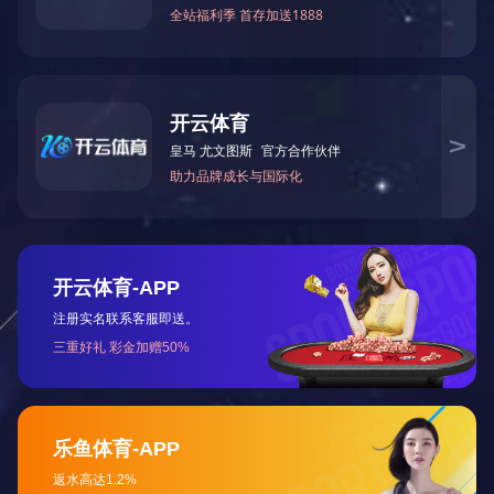
全自动食品包装机
粉体吨袋包装机