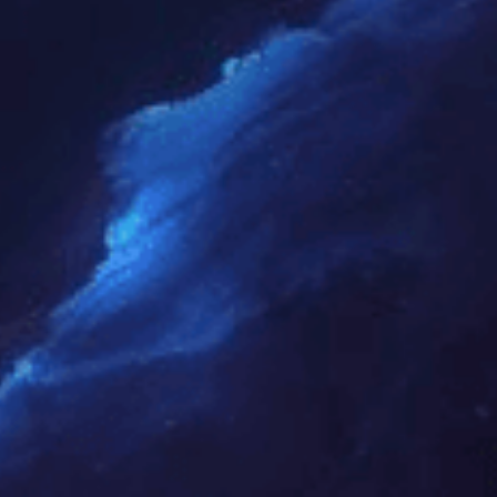
南方区域
北方区域