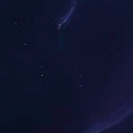
全自动食品包装机
粉体吨袋包装机