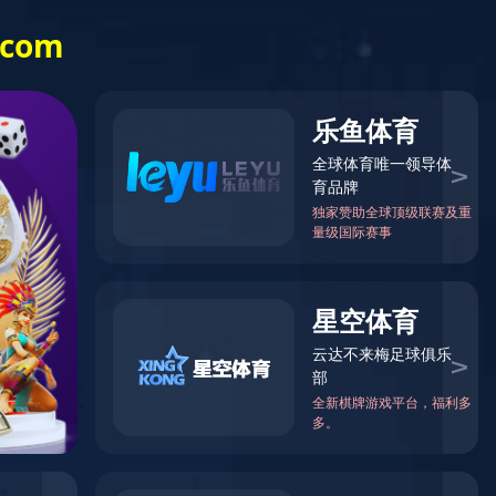
关于我们
新闻资讯
联系我们
网站设备是一家26年25kg粉末包装机工厂，可包装淀
植脂末、孜然粉、五谷粉、生粉、薯粉、酵素粉、甜