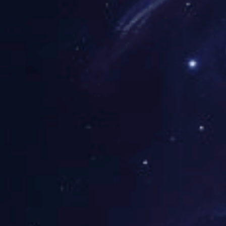
种子包装机
全自动颗粒包装机