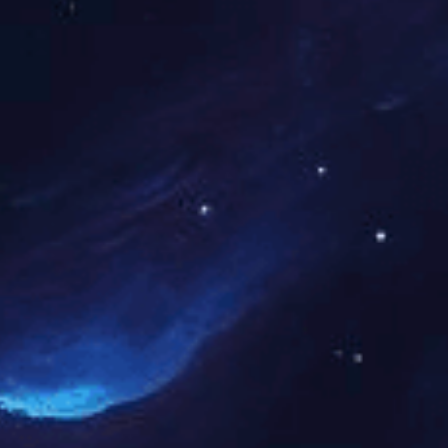
包装自动化生产线
定量粉剂包装机
建材包装机