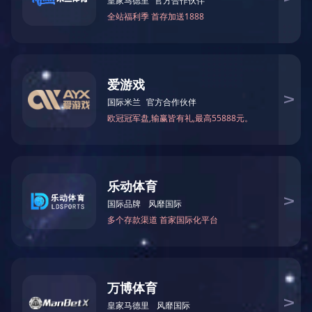
相关推荐
25公斤颗粒包装机