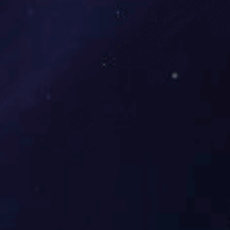
建材包装机
小型小袋粉末包装机
水泥包装机