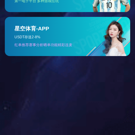
包装自动化生产线
定量粉剂包装机