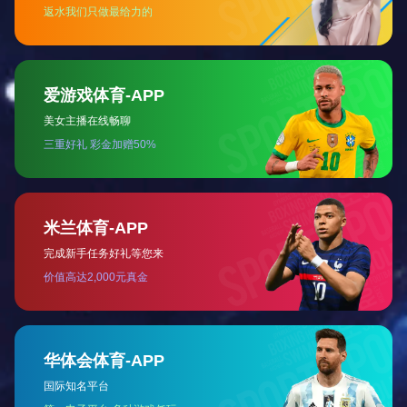
种子包装机
全自动颗粒包装机