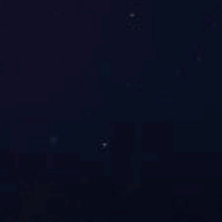
猜你想搜
颗粒定量包装秤
玉米定量包装秤
全自动
设备介绍
设备简介：
该机组是由一台5000D立式充填包装机、组合秤和斗式提
控制元器件均采用国际知名品牌，性能可靠。先进的设计理念
设备参数：