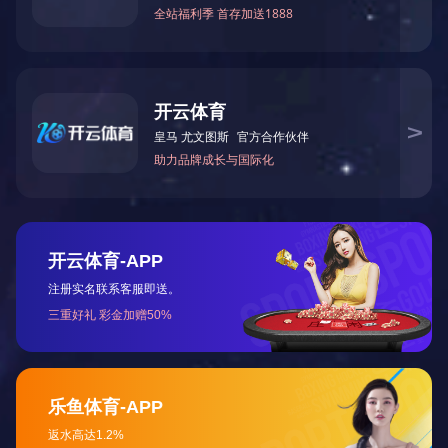
复合麦片包装机
西瓜种子包装机