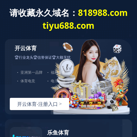
开云体育
全部分类
开云体育-开云体育(中国)官方网站
您当前的位置：
开云体育-开云体育(中国)官方网站
>
立式包装机组
>
立