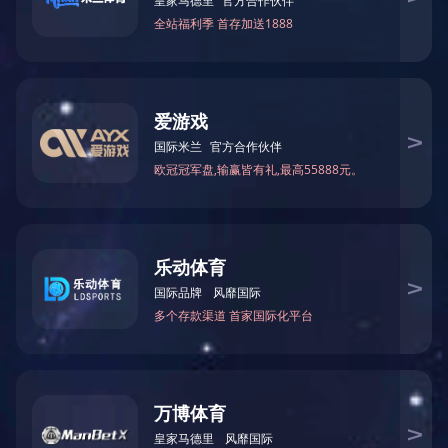
相关推荐
自动开箱机