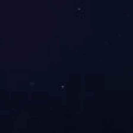
MCZBZX-20十字坐标装箱机
猜你想搜
外抽式真空包装机
25公斤包装生产线设备
设备介绍
设备简介：
操作人员只需要将袋包装物，摆放整齐，封口区域对准封口条
（动作模式可选）。